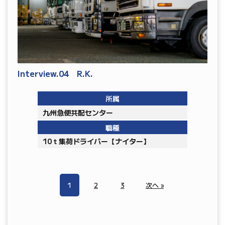
Interview.04 R.K.
所属
九州急便共配センター
職種
10ｔ集荷ドライバー【ナイター】
1
2
3
次へ »