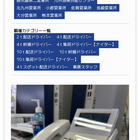
鹿児島第二営業所
九州急便共配センター
北九州営業所
小郡営業所
佐賀営業所
長崎営業所
大分営業所
熊本営業所
職種カテゴリ―一覧
2ｔ配送ドライバー
4ｔ配送ドライバー
4ｔ幹線ドライバー
4ｔ集荷ドライバー【ナイター】
10ｔ配送ドライバー
10ｔ幹線ドライバー
10ｔ集荷ドライバー【ナイター】
4ｔスポット配送ドライバー
事務スタッフ