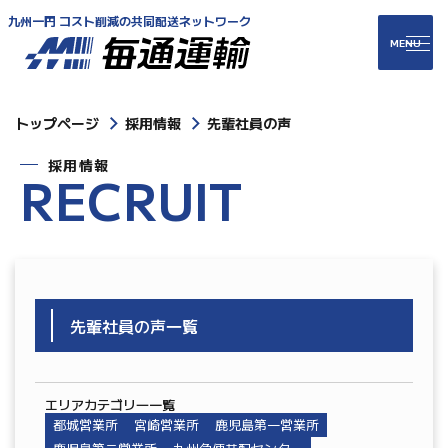
九州一円 コスト削減の共同配送ネットワーク
トップページ
採用情報
先輩社員の声
採用情報
R
E
C
R
U
I
T
先輩社員の声一覧
エリアカテゴリ―一覧
都城営業所
宮崎営業所
鹿児島第一営業所