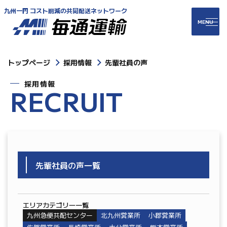
九州一円 コスト削減の共同配送ネットワーク
トップページ
採用情報
先輩社員の声
採用情報
R
E
C
R
U
I
T
先輩社員の声一覧
エリアカテゴリ―一覧
九州急便共配センター
北九州営業所
小郡営業所